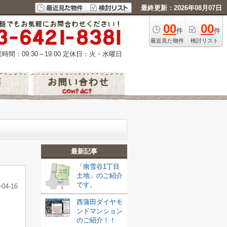
最終更新：2026年08月07日
00
00
件
件
最近見た物件
検討リスト
時間：09:30～19:00
定休日：火・水曜日
最新記事
「南雪谷1丁目
土地」のご紹介
です。
-04-16
西蒲田ダイヤモ
ンドマンション
のご紹介！！