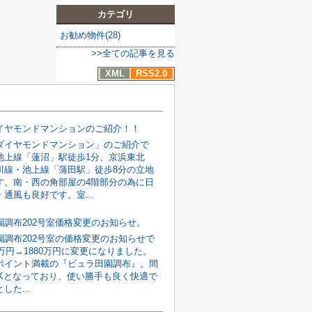
カテゴリ
お勧め物件(28)
>>全ての記事を見る
XML
RSS2.0
イヤモンドマンションのご紹介！！
ダイヤモンドマンション」のご紹介で
池上線「蓮沼」駅徒歩1分、京浜東北
川線・池上線「蒲田駅」徒歩8分の立地
す。南・西の角部屋の4階部分の為に日
通風も良好です。室...
園調布202号室価格変更のお知らせ。
園調布202号室の価格変更のお知らせで
0万円→1880万円に変更になりました。
ポイント満載の『ビュラ田園調布』。間
DKとなっており、使い勝手も良く快適で
した...