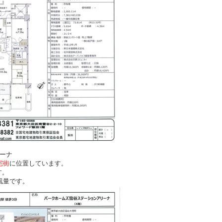
ーナ
宅街
に位置しています。
す。
風量です。