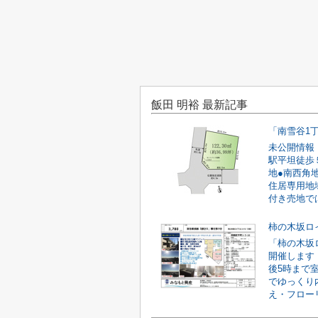
飯田 明裕 最新記事
「南雪谷1
未公開情報
駅平坦徒歩５
地●南西角
住居専用地
付き売地では
柿の木坂ロ
「柿の木坂
開催します！
後5時まで
でゆっくり
え・フローリ