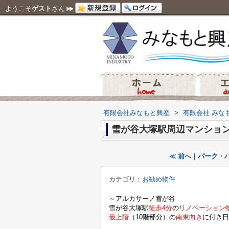
ようこそ
ゲスト
さん
有限会社みなもと興産
>
有限会社 みな
雪が谷大塚駅周辺マンショ
≪ 前へ｜パーク・
カテゴリ：
お勧め物件
～アルカサーノ雪が谷
雪が谷大塚駅
徒歩4分
の
リノベーション
最上階
（10階部分）の
南東向き
に
付き日