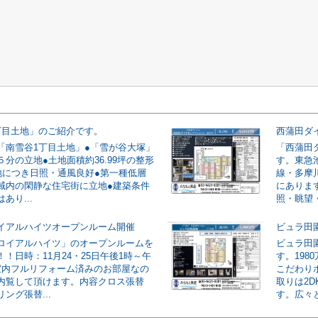
丁目土地」のご紹介です。
西蒲田ダ
「南雪谷1丁目土地」●「雪が谷大塚」
「西蒲田
分の立地●土地面積約36.99坪の整形
す。東急
地につき日照・通風良好●第一種低層
線・多摩
域内の閑静な住宅街に立地●建築条件
にありま
あり...
照・眺望・
イアルハイツオープンルーム開催
ビュラ田
ロイアルハイツ」のオープンルームを
ビュラ田
！日時：11月24・25日午後1時～午
す。198
室内フルリフォーム済みのお部屋なの
こだわり
内覧して頂けます。内容クロス張替
取りは2
ング張替...
す。広々と