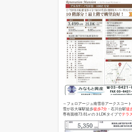
～フェロアージュ南雪谷アークスコート
雪が谷大塚駅徒歩
徒歩7分
・石川台駅
徒
専有面積73.81㎡の３LDKタイプで
テラ