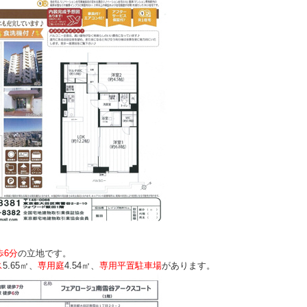
歩6分
の立地です。
ス
5.65㎡、
専用庭
4.54㎡、
専用平置駐車場
があります。