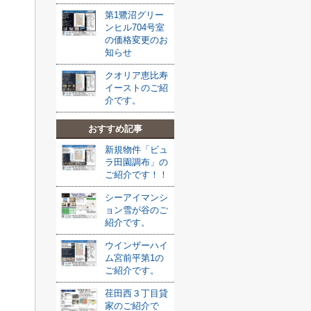
第1鷺沼グリー
ンヒル704号室
の価格変更のお
知らせ
クオリア恵比寿
イーストのご紹
介です。
おすすめ記事
新規物件「ビュ
ラ田園調布」の
ご紹介です！！
シーアイマンシ
ョン雪が谷のご
紹介です。
ウインザーハイ
ム宮前平第1の
ご紹介です。
荏田西３丁目貸
家のご紹介で