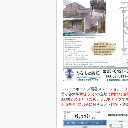
～パークホームズ雪谷ステーションアリ
雪が谷大塚駅
徒歩3分
の立地で
閑静な住
80.08㎡
のゆとりのある３LDKタイプ
で
南西向き4階部分
に付き日照・眺望・通