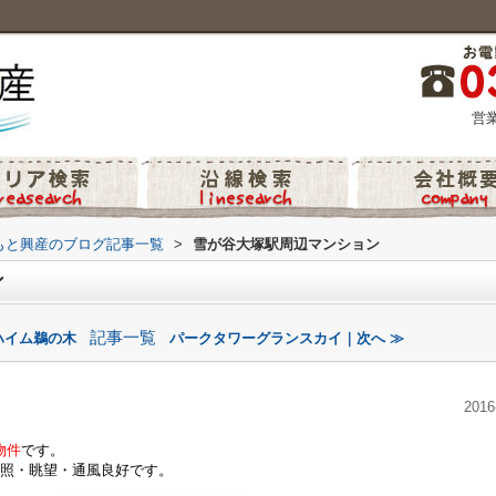
営業
もと興産のブログ記事一覧
>
雪が谷大塚駅周辺マンション
ン
記事一覧
ハイム鵜の木
パークタワーグランスカイ｜次へ ≫
2016
物件
です。
照・眺望・通風良好です。