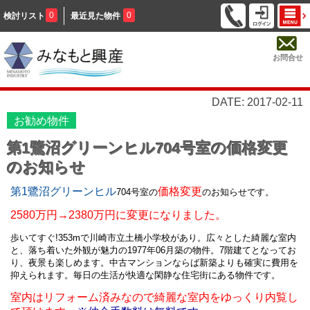
0
0
検討リスト
最近見た物件
お問合せ
DATE: 2017-02-11
お勧め物件
第1鷺沼グリーンヒル704号室の価格変更
のお知らせ
第1鷺沼グリーンヒル
価格変更
704号室の
のお知らせです。
2580万円→2380万円に変更になりました。
歩いてすぐ!353mで川崎市立土橋小学校があり。広々とした綺麗な室内
と、落ち着いた外観が魅力の1977年06月築の物件。7階建てとなってお
り、夜景も楽しめます。中古マンションならば新築よりも確実に費用を
抑えられます。毎日の生活が快適な閑静な住宅街にある物件です。
室内はリフォーム済みなので綺麗な室内をゆっくり内覧し