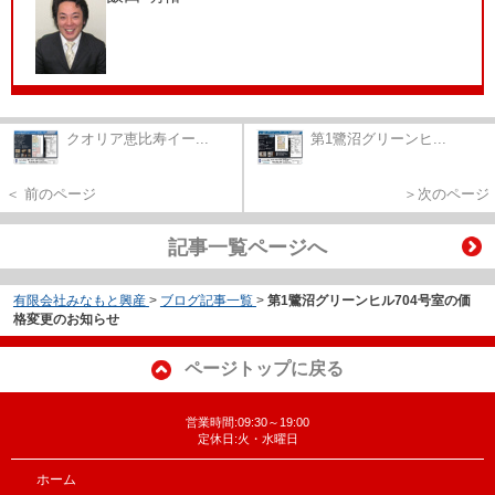
クオリア恵比寿イー...
第1鷺沼グリーンヒ...
＜ 前のページ
＞次のページ
記事一覧ページへ
有限会社みなもと興産
>
ブログ記事一覧
>
第1鷺沼グリーンヒル704号室の価
格変更のお知らせ
ページトップに戻る
営業時間:09:30～19:00
定休日:火・水曜日
ホーム