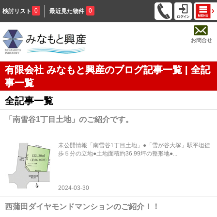
0
0
検討リスト
最近見た物件
お問合せ
有限会社 みなもと興産のブログ記事一覧 | 全記
事一覧
全記事一覧
「南雪谷1丁目土地」のご紹介です。
未公開情報「南雪谷1丁目土地」●「雪が谷大塚」駅平坦徒
歩５分の立地●土地面積約36.99坪の整形地●...
2024-03-30
西蒲田ダイヤモンドマンションのご紹介！！