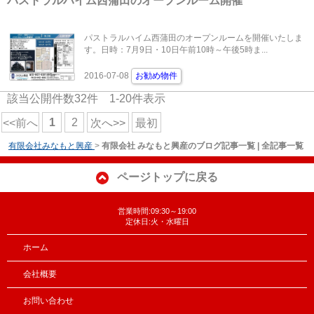
パストラルハイム西蒲田のオープンルーム開催
パストラルハイム西蒲田のオープンルームを開催いたしま
す。日時：7月9日・10日午前10時～午後5時ま...
2016-07-08
お勧め物件
該当公開件数
32
件
1-20
件表示
1
2
<<前へ
次へ>>
最初
有限会社みなもと興産
>
有限会社 みなもと興産のブログ記事一覧 | 全記事一覧
ページトップに戻る
営業時間:09:30～19:00
定休日:火・水曜日
ホーム
会社概要
お問い合わせ