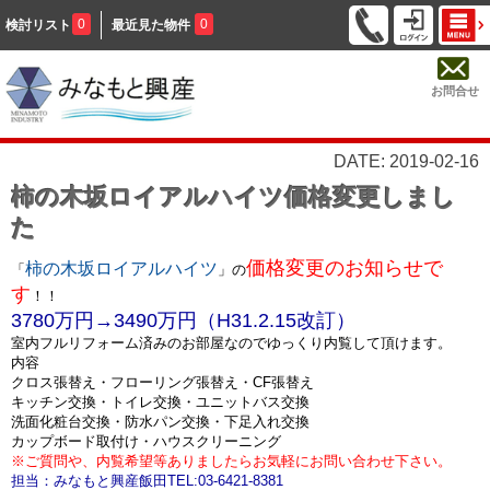
0
0
検討リスト
最近見た物件
お問合せ
DATE: 2019-02-16
柿の木坂ロイアルハイツ価格変更しまし
た
価格変更のお知らせで
柿の木坂ロイアルハイツ
「
」の
す
！！
3780万円→3490万円（H31.2.15改訂）
室内フルリフォーム済みのお部屋なのでゆっくり内覧して頂けます。
内容
クロス張替え・フローリング張替え・CF張替え
キッチン交換・トイレ交換・ユニットバス交換
洗面化粧台交換・防水パン交換・下足入れ交換
カップボード取付け・ハウスクリーニング
※ご質問や、内覧希望等ありましたらお気軽にお問い合わせ下さい。
担当：みなもと興産飯田TEL:03-6421-8381