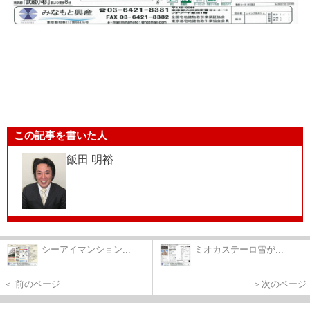
この記事を書いた人
飯田 明裕
シーアイマンション...
ミオカステーロ雪が...
＜ 前のページ
＞次のページ