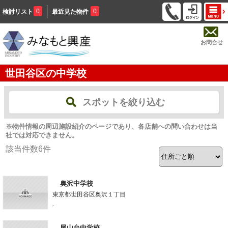
0
0
検討リスト
最近見た物件
お問合せ
世田谷区の中学校
スポットを絞り込む
※物件情報の周辺施設紹介のページであり、各店舗への問い合わせは当
社では対応できません。
該当件数
6
件
奥沢中学校
東京都世田谷区奥沢１丁目
-
尾山台中学校