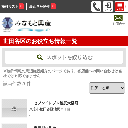
0
0
検討リスト
最近見た物件
お問合せ
世田谷区のお役立ち情報一覧
スポットを絞り込む
※物件情報の周辺施設紹介のページであり、各店舗への問い合わせは当
社では対応できません。
該当件数
26
件
セブンイレブン池尻大橋店
東京都世田谷区池尻２丁目
-
東玉川小学校