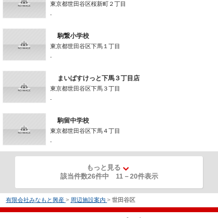
東京都世田谷区桜新町２丁目
-
駒繋小学校
東京都世田谷区下馬１丁目
-
まいばすけっと下馬３丁目店
東京都世田谷区下馬３丁目
-
駒留中学校
東京都世田谷区下馬４丁目
-
もっと見る
該当件数26件中
11
－
20
件表示
有限会社みなもと興産
>
周辺施設案内
>
世田谷区