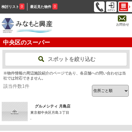
0
0
検討リスト
最近見た物件
お問合せ
中央区のスーパー
スポットを絞り込む
※物件情報の周辺施設紹介のページであり、各店舗への問い合わせは当
社では対応できません。
該当件数
1
件
グルメシティ 月島店
東京都中央区月島３丁目
-