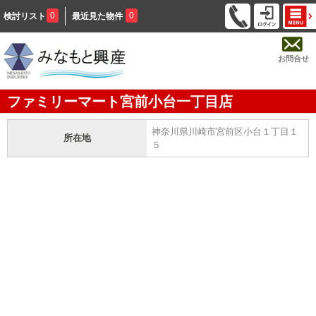
0
0
検討リスト
最近見た物件
お問合せ
ファミリーマート宮前小台一丁目店
神奈川県川崎市宮前区小台１丁目１
所在地
５