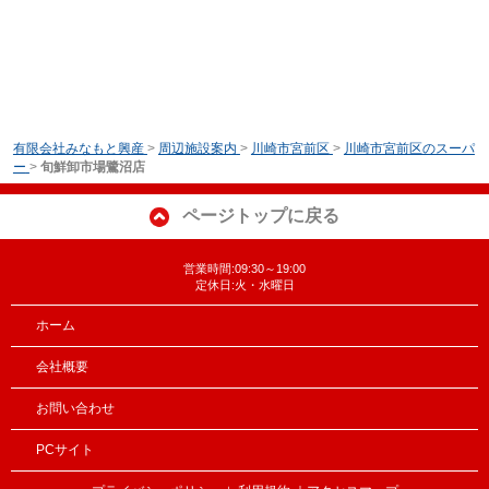
有限会社みなもと興産
>
周辺施設案内
>
川崎市宮前区
>
川崎市宮前区のスーパ
ー
>
旬鮮卸市場鷺沼店
ページトップに戻る
営業時間:09:30～19:00
定休日:火・水曜日
ホーム
会社概要
お問い合わせ
PCサイト