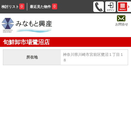
0
0
検討リスト
最近見た物件
お問合せ
旬鮮卸市場鷺沼店
神奈川県川崎市宮前区鷺沼１丁目１
所在地
８