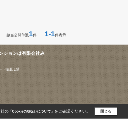
1
1-1
該当公開件数
件
件表示
ンションは有限会社み
ード飯田1階
当社の
をご確認ください。
閉じる
「Cookieの取扱いについて」