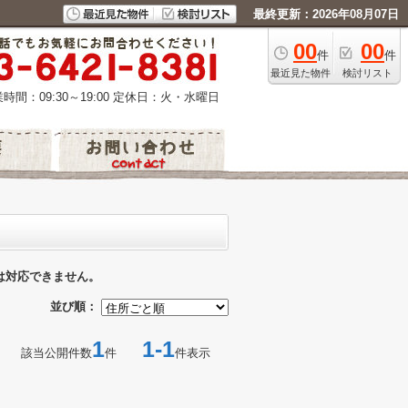
最終更新：2026年08月07日
00
00
件
件
最近見た物件
検討リスト
時間：09:30～19:00
定休日：火・水曜日
は対応できません。
並び順：
1
1-1
該当公開件数
件
件表示