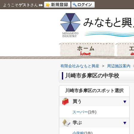
ようこそ
ゲスト
さん
有限会社みなもと興産
>
周辺施設案内
川崎市多摩区の中学校
川崎市多摩区のスポット選択
買う
スーパー
(1件)
学ぶ
小学校
(1件)