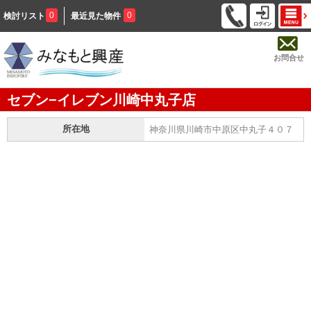
0
0
検討リスト
最近見た物件
お問合せ
セブン−イレブン川崎中丸子店
所在地
神奈川県川崎市中原区中丸子４０７