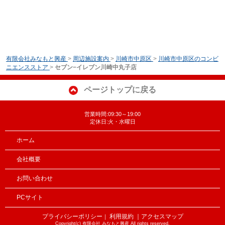
有限会社みなもと興産
>
周辺施設案内
>
川崎市中原区
>
川崎市中原区のコンビ
ニエンスストア
>
セブン−イレブン川崎中丸子店
ページトップに戻る
営業時間:09:30～19:00
定休日:火・水曜日
ホーム
会社概要
お問い合わせ
PCサイト
プライバシーポリシー
利用規約
｜アクセスマップ
｜
Copyright(c) 有限会社 みなもと興産 All rights reserved.