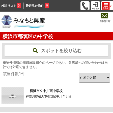
0
0
検討リスト
最近見た物件
お問合せ
横浜市都筑区の中学校
スポットを絞り込む
※物件情報の周辺施設紹介のページであり、各店舗への問い合わせは当
社では対応できません。
該当件数
1
件
横浜市立中川西中学校
神奈川県横浜市都筑区中川２丁目
-