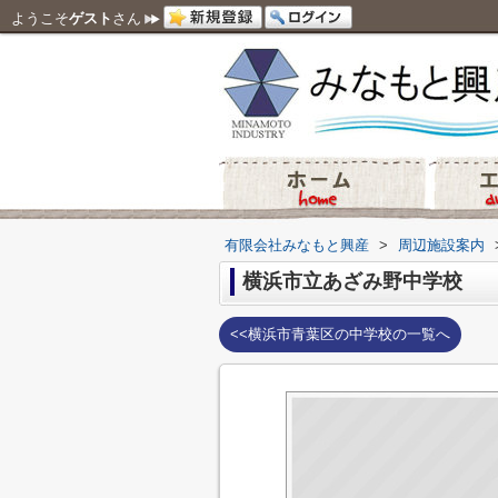
ようこそ
ゲスト
さん
有限会社みなもと興産
>
周辺施設案内
横浜市立あざみ野中学校
<<横浜市青葉区の中学校の一覧へ