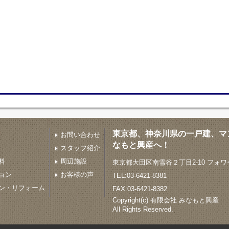
東京都、神奈川県の一戸建、マ
お問い合わせ
なもと興産へ！
スタッフ紹介
料
周辺施設
東京都大田区南雪谷２丁目2-10 フォワ
ョン
お客様の声
TEL:03-6421-8381
ン・リフォーム
FAX:03-6421-8382
Copyright(c) 有限会社 みなもと興産
All Rights Reserved.