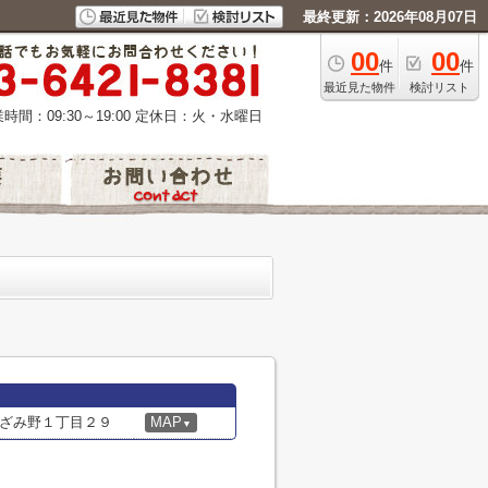
最終更新：2026年08月07日
00
00
件
件
最近見た物件
検討リスト
時間：09:30～19:00
定休日：火・水曜日
ざみ野１丁目２９
MAP
▼