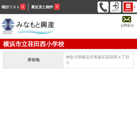
0
0
検討リスト
最近見た物件
お問合せ
横浜市立荏田西小学校
神奈川県横浜市青葉区荏田西４丁目
所在地
５