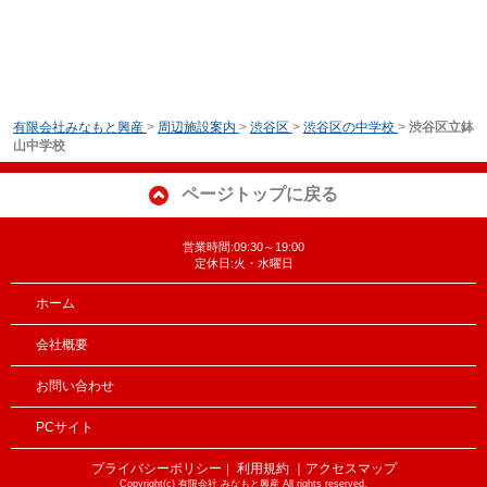
有限会社みなもと興産
>
周辺施設案内
>
渋谷区
>
渋谷区の中学校
>
渋谷区立鉢
山中学校
ページトップに戻る
営業時間:09:30～19:00
定休日:火・水曜日
ホーム
会社概要
お問い合わせ
PCサイト
プライバシーポリシー
利用規約
｜アクセスマップ
｜
Copyright(c) 有限会社 みなもと興産 All rights reserved.