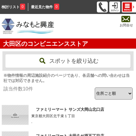
0
0
検討リスト
最近見た物件
お問合せ
大田区のコンビニエンスストア
スポットを絞り込む
※物件情報の周辺施設紹介のページであり、各店舗への問い合わせは当
社では対応できません。
該当件数
10
件
ファミリーマート サンズ大岡山北口店
東京都大田区北千束１丁目
-
ファミリーマート 大田久が原五丁目店