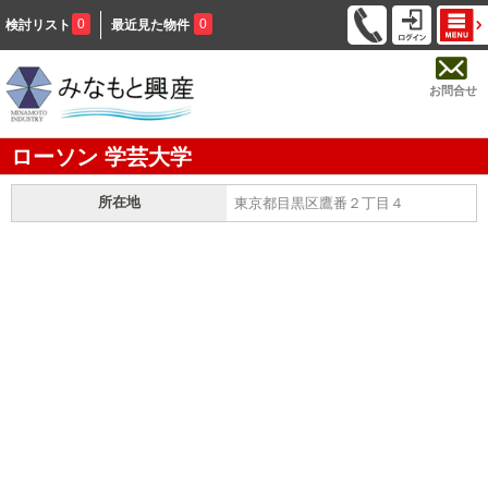
0
0
検討リスト
最近見た物件
お問合せ
ローソン 学芸大学
所在地
東京都目黒区鷹番２丁目４