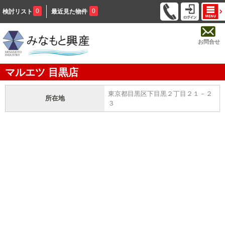
0
0
検討リスト
最近見た物件
お問合せ
マルエツ 目黒店
東京都目黒区下目黒２丁目２１－２
所在地
３