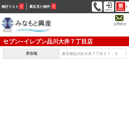
0
0
検討リスト
最近見た物件
お問合せ
セブン−イレブン品川大井７丁目店
所在地
東京都品川区大井７丁目２７－５