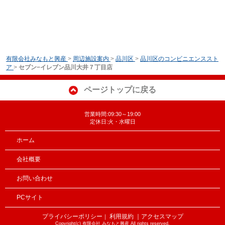
有限会社みなもと興産
>
周辺施設案内
>
品川区
>
品川区のコンビニエンススト
ア
>
セブン−イレブン品川大井７丁目店
ページトップに戻る
営業時間:09:30～19:00
定休日:火・水曜日
ホーム
会社概要
お問い合わせ
PCサイト
プライバシーポリシー
利用規約
｜アクセスマップ
｜
Copyright(c) 有限会社 みなもと興産 All rights reserved.