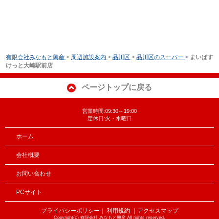
有限会社みなもと興産
>
周辺施設案内
>
品川区
>
品川区のスーパー
>
まいばす
けっと大崎駅前店
ページトップに戻る
営業時間:09:30～19:00
定休日:火・水曜日
ホーム
会社概要
お問い合わせ
PCサイト
プライバシーポリシー
利用規約
｜アクセスマップ
｜
Copyright(c) 有限会社 みなもと興産 All rights reserved.