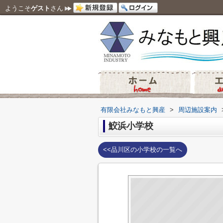
ようこそ
ゲスト
さん
有限会社みなもと興産
>
周辺施設案内
鮫浜小学校
<<品川区の小学校の一覧へ