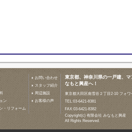
東京都、神奈川県の一戸建、マ
お問い合わせ
なもと興産へ！
スタッフ紹介
料
周辺施設
東京都大田区南雪谷２丁目2-10 フォワ
ョン
お客様の声
TEL:03-6421-8381
ン・リフォーム
FAX:03-6421-8382
Copyright(c) 有限会社 みなもと興産
All Rights Reserved.