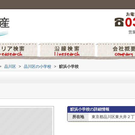
営業
>
品川区
>
品川区の小学校
>
鮫浜小学校
鮫浜小学校の詳細情報
所在地
東京都品川区東大井２丁