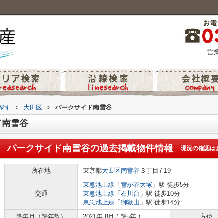
営業
探す
>
大田区
>
パークサイド南雪谷
ド南雪谷
パークサイド南雪谷
の過去掲載物件情報
現況の確認は
所在地
東京都
大田区
南雪谷
３丁目7-19
東急池上線
「
雪が谷大塚
」駅 徒歩5分
交通
東急池上線
「
石川台
」駅 徒歩10分
東急池上線
「
御嶽山
」駅 徒歩14分
築年月（築年数）
2021年 8月 ( 築5年 )
方位