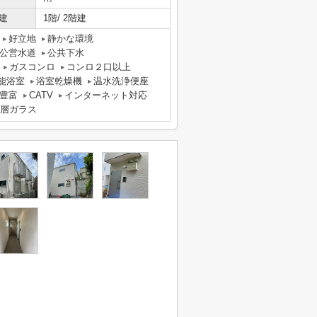
建
1階/ 2階建
好立地
静かな環境
公営水道
公共下水
ガスコンロ
コンロ２口以上
能浴室
浴室乾燥機
温水洗浄便座
豊富
CATV
インターネット対応
層ガラス