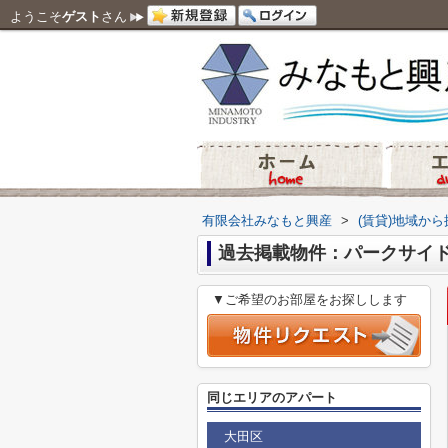
ようこそ
ゲスト
さん
有限会社みなもと興産
>
(賃貸)地域から
過去掲載物件：パークサイ
▼ご希望のお部屋をお探しします
同じエリアのアパート
大田区