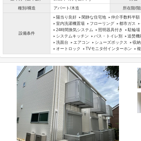
種別/構造
アパート/木造
所在階/階
陽当り良好
閑静な住宅地
仲介手数料半額
室内洗濯機置場
フローリング
都市ガス
24時間換気システム
照明器具付き
駐輪場
設備条件
システムキッチン
バス・トイレ別
追焚機
洗面台
エアコン
シューズボックス
収納
オートロック
TVモニタ付インターホン
複