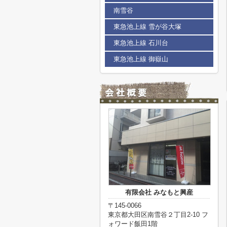
南雪谷
東急池上線 雪が谷大塚
東急池上線 石川台
東急池上線 御嶽山
有限会社 みなもと興産
〒145-0066
東京都大田区南雪谷２丁目2-10 フ
ォワード飯田1階