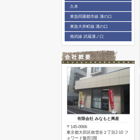
久本
東急田園都市線 溝の口
東急大井町線 溝の口
南武線 武蔵溝ノ口
有限会社 みなもと興産
〒145-0066
東京都大田区南雪谷２丁目2-10 フ
ォワード飯田1階