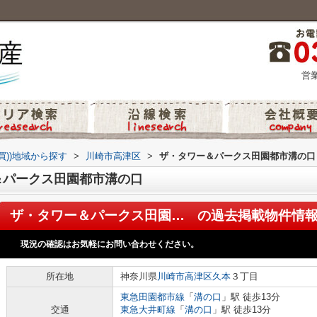
営業
買))地域から探す
>
川崎市高津区
>
ザ・タワー＆パークス田園都市溝の口
＆パークス田園都市溝の口
ザ・タワー＆パークス田園都市溝の口
の過去掲載物件情
現況の確認はお気軽にお問い合わせください。
所在地
神奈川県
川崎市高津区
久本
３丁目
東急田園都市線
「
溝の口
」駅 徒歩13分
交通
東急大井町線
「
溝の口
」駅 徒歩13分