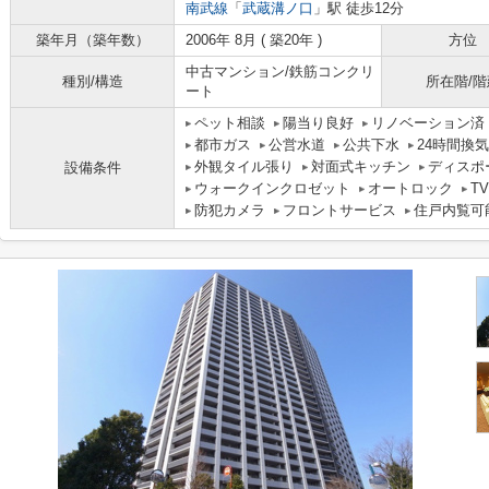
南武線
「
武蔵溝ノ口
」駅 徒歩12分
築年月（築年数）
2006年 8月 ( 築20年 )
方位
中古マンション/鉄筋コンクリ
種別/構造
所在階/階
ート
ペット相談
陽当り良好
リノベーション済
都市ガス
公営水道
公共下水
24時間換
外観タイル張り
対面式キッチン
ディスポ
設備条件
ウォークインクロゼット
オートロック
T
防犯カメラ
フロントサービス
住戸内覧可