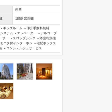
南西
建
18階/ 32階建
キッズルーム
仲介手数料無料
気システム
エレベーター
アルコーブ
ーザー
スロップシンク
浴室乾燥機
Vモニタ付インターホン
宅配ボックス
能
コンシェルジュサービス