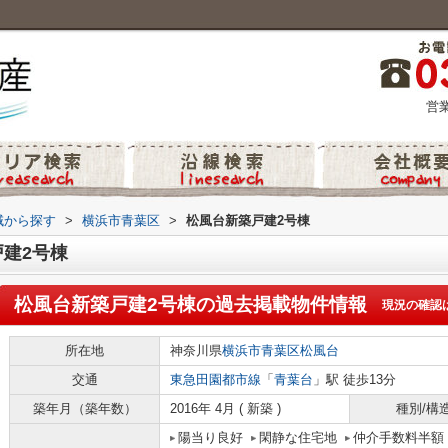
営業
地域から探す
>
横浜市青葉区
>
松風台新築戸建2号棟
建2号棟
松風台新築戸建2号棟
の過去掲載物件情報
現況の確認
所在地
神奈川県
横浜市青葉区
松風台
交通
東急田園都市線
「
青葉台
」駅 徒歩13分
築年月（築年数）
2016年 4月 ( 新築 )
種別/構
陽当り良好
閑静な住宅地
仲介手数料半額