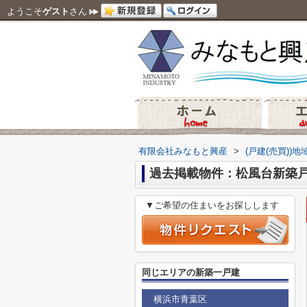
ようこそ
ゲスト
さん
有限会社みなもと興産
>
(戸建(売買))
過去掲載物件：松風台新築戸
▼ご希望の住まいをお探しします
同じエリアの新築一戸建
横浜市青葉区