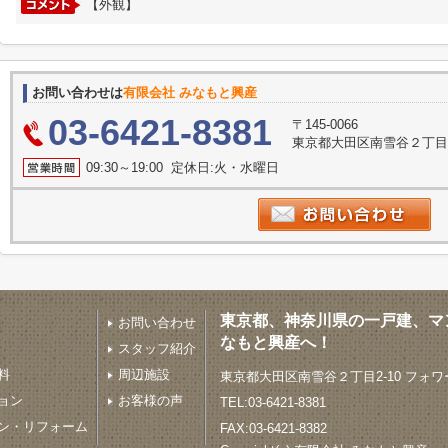
【外観】
お問い合わせは
有限会社 みなもと興産
03-6421-8381
〒145-0066
東京都大田区南雪谷２丁目2
09:30～19:00 定休日:火・水曜日
東京都、神奈川県の一戸建、マ
お問い合わせ
なもと興産へ！
スタッフ紹介
料
周辺施設
東京都大田区南雪谷２丁目2-10 フォワ
ョン
お客様の声
TEL:03-6421-8381
ン・リフォーム
FAX:03-6421-8382