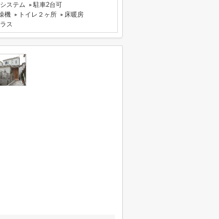
気システム
駐車2台可
燥機
トイレ２ヶ所
床暖房
ラス