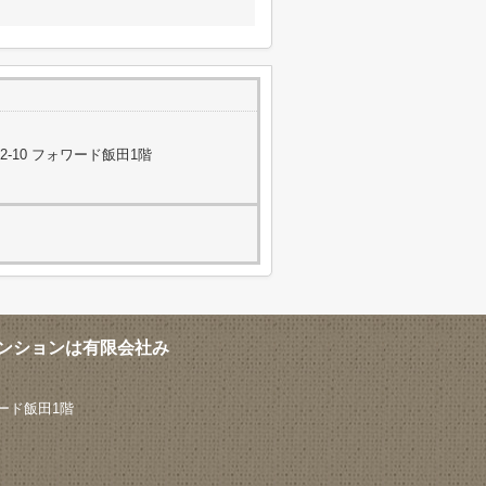
-10 フォワード飯田1階
ンションは有限会社み
ード飯田1階