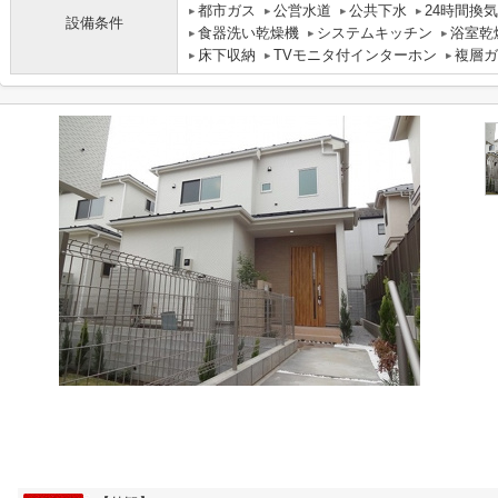
都市ガス
公営水道
公共下水
24時間換
設備条件
食器洗い乾燥機
システムキッチン
浴室乾
床下収納
TVモニタ付インターホン
複層ガ