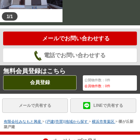
1/1
メールでお問い合わせする
電話でお問い合わせする
無料会員登録はこちら
公開物件数：
0
件
会員登録
会員物件数：
0
件
メールで共有する
LINEで共有する
有限会社みなもと興産
>
(戸建(売買))地域から探す
>
横浜市青葉区
>
榎が丘新
築戸建