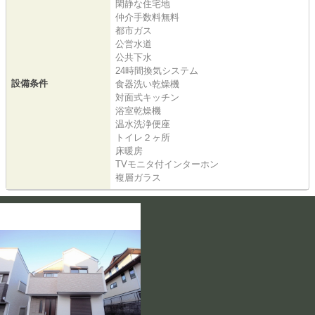
閑静な住宅地
仲介手数料無料
都市ガス
公営水道
公共下水
24時間換気システム
設備条件
食器洗い乾燥機
対面式キッチン
浴室乾燥機
温水洗浄便座
トイレ２ヶ所
床暖房
TVモニタ付インターホン
複層ガラス