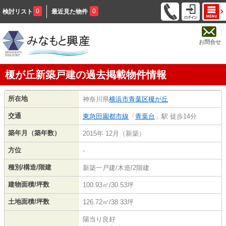
0
0
検討リスト
最近見た物件
お問合せ
榎が丘新築戸建の過去掲載物件情報
所在地
神奈川県
横浜市青葉区
榎が丘
交通
東急田園都市線
「
青葉台
」駅 徒歩14分
築年月（築年数）
2015年 12月（新築）
方位
-
種別/構造/階建
新築一戸建/木造/2階建
建物面積/坪数
100.93㎡/30.53坪
土地面積/坪数
126.72㎡/38.33坪
陽当り良好