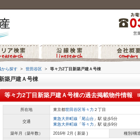
営業
地域から探す
>
世田谷区
>
等々力2丁目新築戸建Ａ号棟
新築戸建Ａ号棟
等々力2丁目新築戸建Ａ号棟
の過去掲載物件情報
所在地
東京都
世田谷区
等々力
２丁目
東急大井町線
「
尾山台
」駅 徒歩5分
交通
東急大井町線
「
等々力
」駅 徒歩9分
築年月（築年数）
2016年 2月 ( 新築 )
種別/構