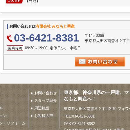
【外観】
お問い合わせは
有限会社 みなもと興産
03-6421-8381
〒145-0066
東京都大田区南雪谷２丁目2
09:30～19:00 定休日:火・水曜日
東京都、神奈川県の一戸建、マ
お問い合わせ
なもと興産へ！
スタッフ紹介
料
周辺施設
東京都大田区南雪谷２丁目2-10 フォワ
ョン
お客様の声
TEL:03-6421-8381
ン・リフォーム
FAX:03-6421-8382