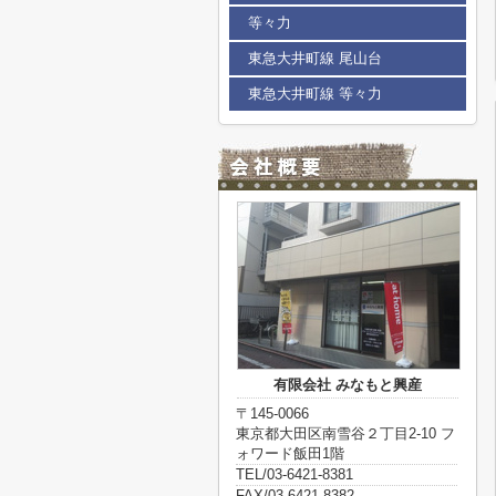
等々力
東急大井町線 尾山台
東急大井町線 等々力
有限会社 みなもと興産
〒145-0066
東京都大田区南雪谷２丁目2-10 フ
ォワード飯田1階
TEL/03-6421-8381
FAX/03-6421-8382