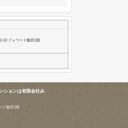
-10 フォワード飯田1階
ンションは有限会社み
ード飯田1階