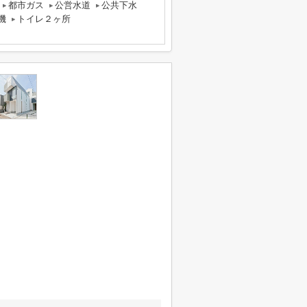
都市ガス
公営水道
公共下水
機
トイレ２ヶ所