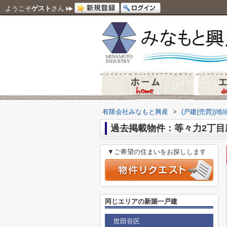
ようこそ
ゲスト
さん
有限会社みなもと興産
>
(戸建(売買))
過去掲載物件：等々力2丁目
▼ご希望の住まいをお探しします
同じエリアの新築一戸建
世田谷区