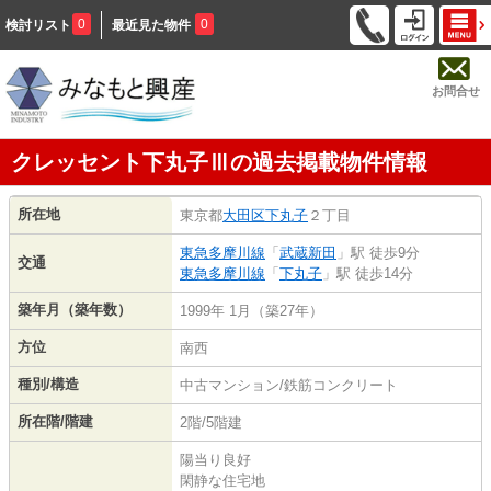
0
0
検討リスト
最近見た物件
お問合せ
クレッセント下丸子Ⅲの過去掲載物件情報
所在地
東京都
大田区
下丸子
２丁目
東急多摩川線
「
武蔵新田
」駅 徒歩9分
交通
東急多摩川線
「
下丸子
」駅 徒歩14分
築年月（築年数）
1999年 1月（築27年）
方位
南西
種別/構造
中古マンション/鉄筋コンクリート
所在階/階建
2階/5階建
陽当り良好
閑静な住宅地