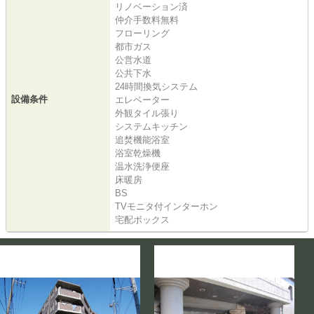
リノベーション済
仲介手数料無料
フローリング
都市ガス
公営水道
公共下水
24時間換気システム
設備条件
エレベーター
外観タイル張り
システムキッチン
追焚機能浴室
浴室乾燥機
温水洗浄便座
床暖房
BS
TVモニタ付インターホン
宅配ボックス