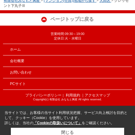
有限会社みなもと興産
>
(マンション(売買))地域から探す
>
大田区
>
クレッセ
ント下丸子Ⅲ
ページトップに戻る
営業時間:09:30～19:00
定休日:火・水曜日
ホーム
会社概要
お問い合わせ
PCサイト
プライバシーポリシー
利用規約
｜アクセスマップ
｜
Copyright(c) 有限会社 みなもと興産 All rights reserved.
当サイトでは、お客様の当サイト利用状況把握、サービス向上検討を目的と
して、クッキー（Cookie）を使用しています。
詳しくは、当社の
「Cookieの取扱いについて」
をご確認ください。
閉じる