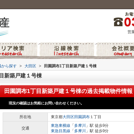
営業
地域から探す
>
大田区
>
田園調布1丁目新築戸建１号棟
目新築戸建１号棟
田園調布1丁目新築戸建１号棟
の過去掲載物件情報
現況の確認はお気軽にお問い合わせください。
所在地
東京都
大田区
田園調布
１丁目
東急東横線
「
多摩川
」駅 徒歩9分
交通
東急目黒線
「
多摩川
」駅 徒歩9分