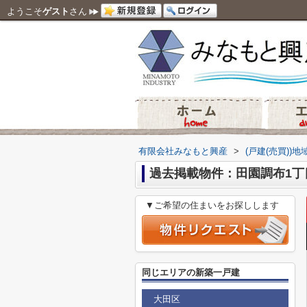
ようこそ
ゲスト
さん
有限会社みなもと興産
>
(戸建(売買))
過去掲載物件：田園調布1丁
▼ご希望の住まいをお探しします
同じエリアの新築一戸建
大田区