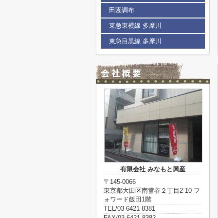
田園調布
東急東横線 多摩川
東急目黒線 多摩川
有限会社 みなもと興産
〒145-0066
東京都大田区南雪谷２丁目2-10 フ
ォワード飯田1階
TEL/03-6421-8381
FAX/03-6421-8382