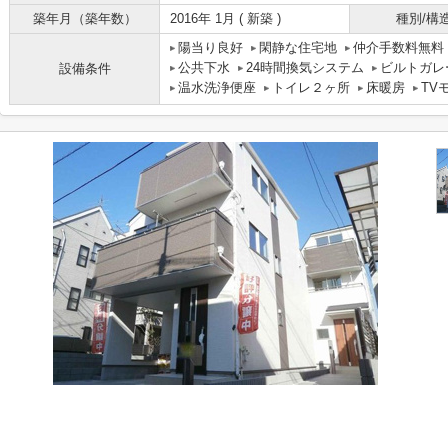
築年月（築年数）
2016年 1月 ( 新築 )
種別/構
陽当り良好
閑静な住宅地
仲介手数料無料
公共下水
24時間換気システム
ビルトガレ
設備条件
温水洗浄便座
トイレ２ヶ所
床暖房
TV