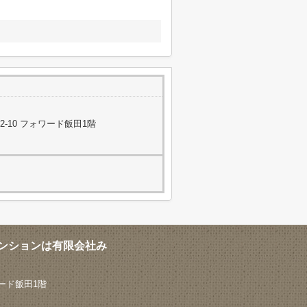
-10 フォワード飯田1階
ンションは有限会社み
ード飯田1階