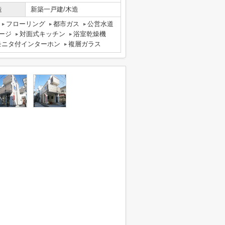
造
新築一戸建/木造
フローリング
都市ガス
公営水道
ージ
対面式キッチン
浴室乾燥機
モニタ付インターホン
複層ガラス