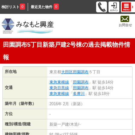
0
0
検討リスト
最近見た物件
お問合せ
田園調布5丁目新築戸建2号棟の過去掲載物件情
報
所在地
東京都
大田区
田園調布
５丁目
東急東横線
「
田園調布
」駅 徒歩14分
交通
東急目黒線
「
田園調布
」駅 徒歩14分
東急東横線
「
多摩川
」駅 徒歩18分
築年月（築年数）
2016年 2月（新築）
方位
-
種別/構造/階建
新築一戸建/木造/-
建物面積/坪数
91.08㎡/27.55坪