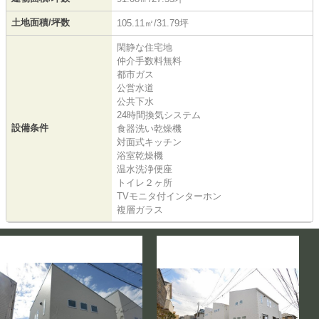
土地面積/坪数
105.11㎡/31.79坪
閑静な住宅地
仲介手数料無料
都市ガス
公営水道
公共下水
24時間換気システム
設備条件
食器洗い乾燥機
対面式キッチン
浴室乾燥機
温水洗浄便座
トイレ２ヶ所
TVモニタ付インターホン
複層ガラス