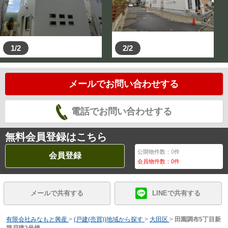
1/2
2/2
メールでお問い合わせする
電話でお問い合わせする
無料会員登録はこちら
公開物件数：
0
件
会員登録
会員物件数：
0
件
メールで共有する
LINEで共有する
有限会社みなもと興産
>
(戸建(売買))地域から探す
>
大田区
>
田園調布5丁目新
築戸建2号棟