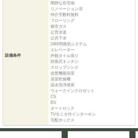
閑静な住宅地
リノベーション済
仲介手数料無料
フローリング
都市ガス
公営水道
公共下水
24時間換気システム
エレベーター
設備条件
外観タイル張り
対面式キッチン
スロップシンク
追焚機能浴室
浴室乾燥機
温水洗浄便座
ウォークインクロゼット
CS
BS
オートロック
TVモニタ付インターホン
宅配ボックス