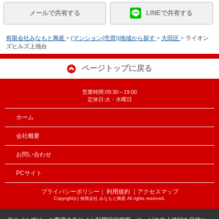
メールで共有する
LINEで共有する
有限会社みなもと興産
>
(マンション(売買))地域から探す
>
大田区
>
ライオン
ズヒルズ上池台
ページトップに戻る
営業時間:09:30～19:00
定休日:火・水曜日
ホーム
会社概要
お問い合わせ
PCサイト
プライバシーポリシー
利用規約
｜アクセスマップ
｜
Copyright(c) 有限会社 みなもと興産 All rights reserved.