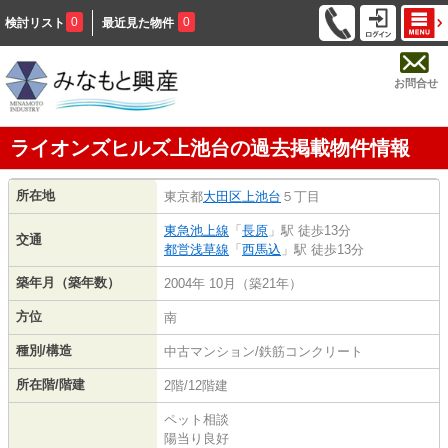
0
0
検討リスト
最近見た物件
お問合せ
ライオンズヒルズ上池台の過去掲載物件情報
所在地
東京都
大田区
上池台
５丁目
東急池上線
「
長原
」駅 徒歩13分
交通
都営浅草線
「
西馬込
」駅 徒歩13分
築年月（築年数）
2004年 10月（築21年）
方位
南
種別/構造
中古マンション/鉄筋コンクリート
所在階/階建
2階/12階建
ペット相談
陽当り良好