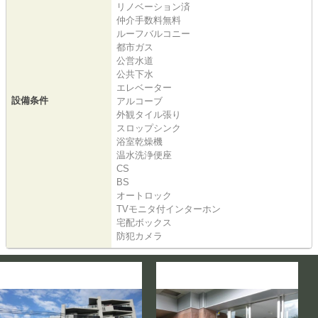
リノベーション済
仲介手数料無料
ルーフバルコニー
都市ガス
公営水道
公共下水
エレベーター
設備条件
アルコーブ
外観タイル張り
スロップシンク
浴室乾燥機
温水洗浄便座
CS
BS
オートロック
TVモニタ付インターホン
宅配ボックス
防犯カメラ