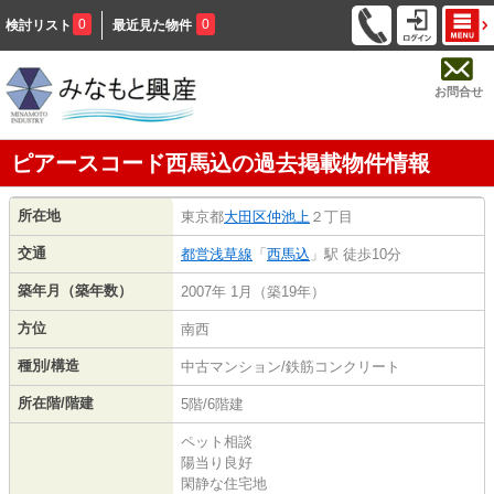
0
0
検討リスト
最近見た物件
お問合せ
ピアースコード西馬込の過去掲載物件情報
所在地
東京都
大田区
仲池上
２丁目
交通
都営浅草線
「
西馬込
」駅 徒歩10分
築年月（築年数）
2007年 1月（築19年）
方位
南西
種別/構造
中古マンション/鉄筋コンクリート
所在階/階建
5階/6階建
ペット相談
陽当り良好
閑静な住宅地