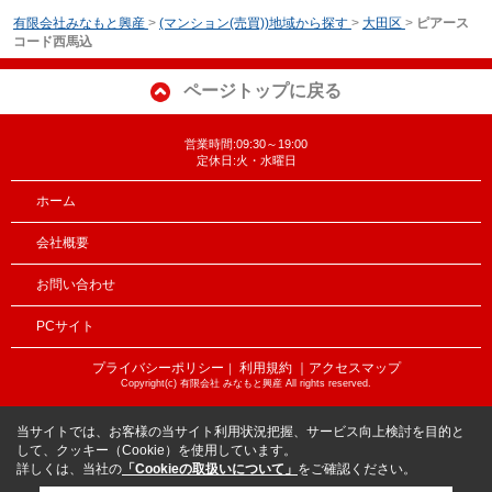
有限会社みなもと興産
>
(マンション(売買))地域から探す
>
大田区
>
ピアース
コード西馬込
ページトップに戻る
営業時間:09:30～19:00
定休日:火・水曜日
ホーム
会社概要
お問い合わせ
PCサイト
プライバシーポリシー
利用規約
｜アクセスマップ
｜
Copyright(c) 有限会社 みなもと興産 All rights reserved.
当サイトでは、お客様の当サイト利用状況把握、サービス向上検討を目的と
して、クッキー（Cookie）を使用しています。
詳しくは、当社の
「Cookieの取扱いについて」
をご確認ください。