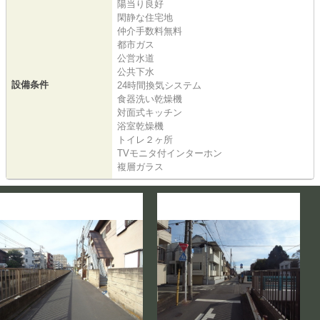
陽当り良好
閑静な住宅地
仲介手数料無料
都市ガス
公営水道
公共下水
設備条件
24時間換気システム
食器洗い乾燥機
対面式キッチン
浴室乾燥機
トイレ２ヶ所
TVモニタ付インターホン
複層ガラス