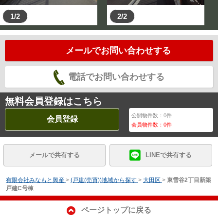
1/2
2/2
メールでお問い合わせする
電話でお問い合わせする
無料会員登録はこちら
公開物件数：
0
件
会員登録
会員物件数：
0
件
メールで共有する
LINEで共有する
有限会社みなもと興産
>
(戸建(売買))地域から探す
>
大田区
>
東雪谷2丁目新築
戸建C号棟
ページトップに戻る