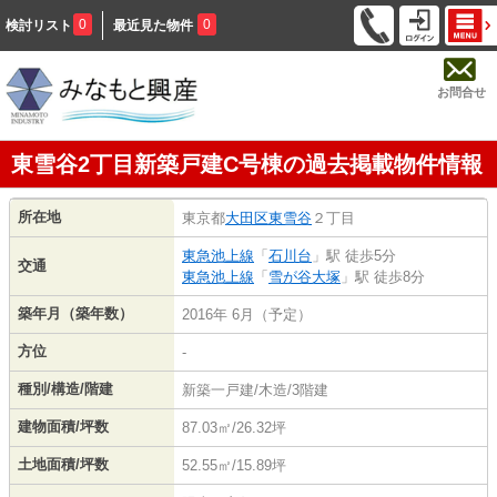
0
0
検討リスト
最近見た物件
お問合せ
東雪谷2丁目新築戸建C号棟の過去掲載物件情報
所在地
東京都
大田区
東雪谷
２丁目
東急池上線
「
石川台
」駅 徒歩5分
交通
東急池上線
「
雪が谷大塚
」駅 徒歩8分
築年月（築年数）
2016年 6月（予定）
方位
-
種別/構造/階建
新築一戸建/木造/3階建
建物面積/坪数
87.03㎡/26.32坪
土地面積/坪数
52.55㎡/15.89坪