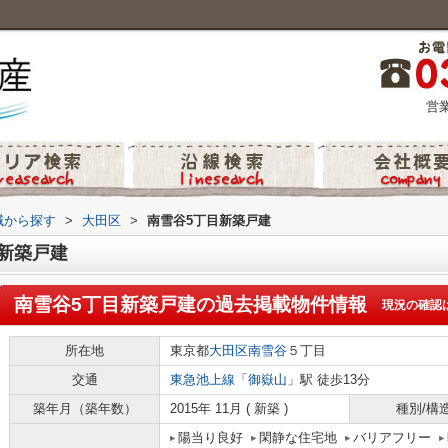
営業
地域から探す
>
大田区
>
南雪谷5丁目新築戸建
新築戸建
南雪谷5丁目新築戸建
の過去掲載物件情報
現況の確認
所在地
東京都
大田区
南雪谷
５丁目
交通
東急池上線
「
御嶽山
」駅 徒歩13分
築年月（築年数）
2015年 11月 ( 新築 )
種別/構
陽当り良好
閑静な住宅地
バリアフリー