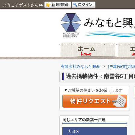
ようこそ
ゲスト
さん
有限会社みなもと興産
>
(戸建(売買))
過去掲載物件：南雪谷5丁目
▼ご希望の住まいをお探しします
同じエリアの新築一戸建
大田区