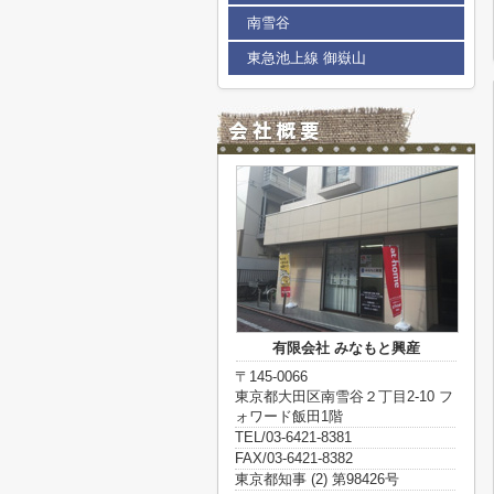
南雪谷
東急池上線 御嶽山
有限会社 みなもと興産
〒145-0066
東京都大田区南雪谷２丁目2-10 フ
ォワード飯田1階
TEL/03-6421-8381
FAX/03-6421-8382
東京都知事 (2) 第98426号