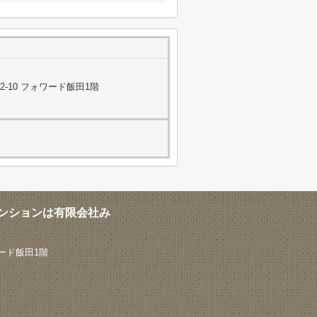
-10 フォワード飯田1階
ンションは有限会社み
ード飯田1階