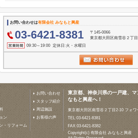
お問い合わせは
有限会社 みなもと興産
03-6421-8381
〒145-0066
東京都大田区南雪谷２丁目2
09:30～19:00 定休日:火・水曜日
東京都、神奈川県の一戸建、マ
お問い合わせ
なもと興産へ！
スタッフ紹介
料
周辺施設
東京都大田区南雪谷２丁目2-10 フォワ
ョン
お客様の声
TEL:03-6421-8381
ン・リフォーム
FAX:03-6421-8382
Copyright(c) 有限会社 みなもと興産