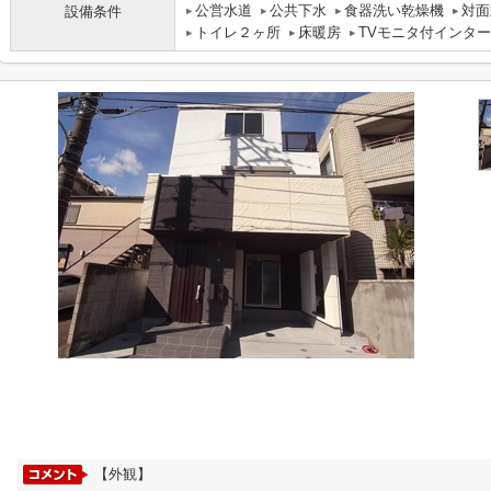
公営水道
公共下水
食器洗い乾燥機
対面
設備条件
トイレ２ヶ所
床暖房
TVモニタ付インタ
【外観】