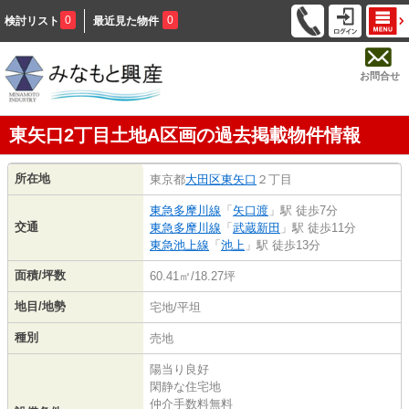
0
0
検討リスト
最近見た物件
お問合せ
東矢口2丁目土地A区画の過去掲載物件情報
所在地
東京都
大田区
東矢口
２丁目
東急多摩川線
「
矢口渡
」駅 徒歩7分
交通
東急多摩川線
「
武蔵新田
」駅 徒歩11分
東急池上線
「
池上
」駅 徒歩13分
面積/坪数
60.41㎡/18.27坪
地目/地勢
宅地/平坦
種別
売地
陽当り良好
閑静な住宅地
仲介手数料無料