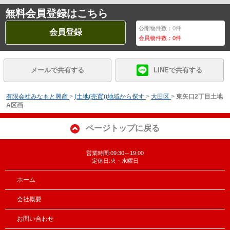
無料会員登録はこちら
公開物件数：
0
件
会員登録
会員物件数：
0
件
メールで共有する
LINEで共有する
有限会社みなもと興産
>
(土地(売買))地域から探す
>
大田区
>
東矢口2丁目土地
A区画
ページトップに戻る
営業時間:09:30～19:00
定休日:火・水曜日
ホーム
会社概要
お問い合わせ