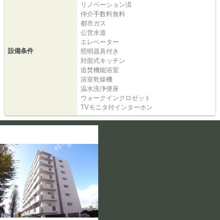
リノベーション済
仲介手数料無料
都市ガス
公営水道
エレベーター
設備条件
照明器具付き
対面式キッチン
追焚機能浴室
浴室乾燥機
温水洗浄便座
ウォークインクロゼット
TVモニタ付インターホン