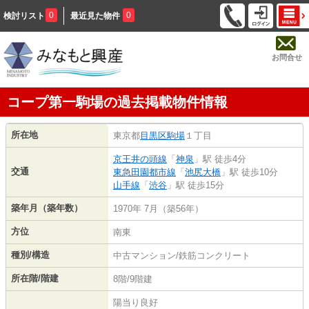
0
0
検討リスト
最近見た物件
お問合せ
コープ第一駒場の過去掲載物件情報
所在地
東京都
目黒区
駒場
１丁目
京王井の頭線
「
神泉
」駅 徒歩4分
交通
東急田園都市線
「
池尻大橋
」駅 徒歩10分
山手線
「
渋谷
」駅 徒歩15分
築年月（築年数）
1970年 7月（築56年）
方位
南東
種別/構造
中古マンション/鉄筋コンクリート
所在階/階建
8階/9階建
陽当り良好