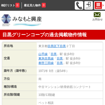
0
0
検討リスト
最近見た物件
お問合せ
目黒グリーンコープの過去掲載物件情報
所在地
東京都
目黒区
下目黒
２丁目
山手線
「
目黒
」駅 徒歩8分
交通
東急目黒線
「
目黒
」駅 徒歩8分
都営三田線
「
目黒
」駅 徒歩8分
築年月（築年数）
1971年 9月（築54年）
方位
南
種別/構造
中古マンション/鉄骨鉄筋コンクリート
所在階/階建
10階/13階建
ペット相談