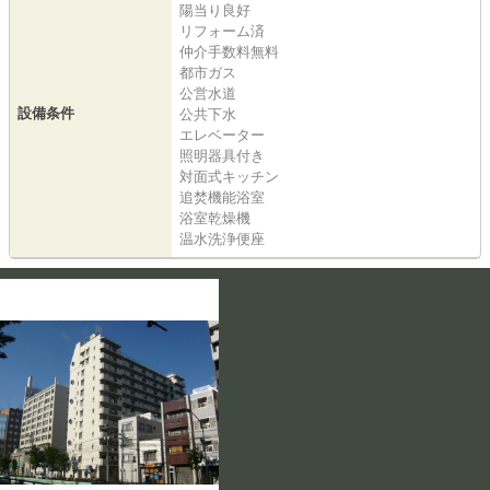
陽当り良好
リフォーム済
仲介手数料無料
都市ガス
公営水道
設備条件
公共下水
エレベーター
照明器具付き
対面式キッチン
追焚機能浴室
浴室乾燥機
温水洗浄便座