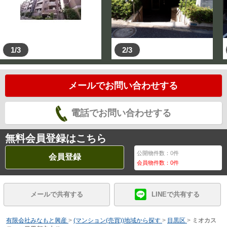
1/3
2/3
メールでお問い合わせする
電話でお問い合わせする
無料会員登録はこちら
公開物件数：
0
件
会員登録
会員物件数：
0
件
メールで共有する
LINEで共有する
有限会社みなもと興産
>
(マンション(売買))地域から探す
>
目黒区
>
ミオカス