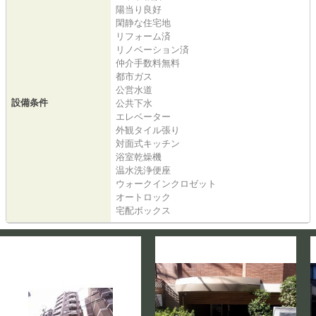
陽当り良好
閑静な住宅地
リフォーム済
リノベーション済
仲介手数料無料
都市ガス
公営水道
設備条件
公共下水
エレベーター
外観タイル張り
対面式キッチン
浴室乾燥機
温水洗浄便座
ウォークインクロゼット
オートロック
宅配ボックス