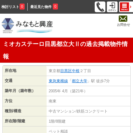
0
0
検討リスト
最近見た物件
お問合せ
ミオカステーロ目黒都立大Ⅱの過去掲載物件情
報
所在地
東京都
目黒区
中根
２丁目
交通
東急東横線
「
都立大学
」駅 徒歩7分
築年月（築年数）
2005年 4月（築21年）
方位
南東
種別/構造
中古マンション/鉄筋コンクリート
所在階/階建
1階/8階建
ペット相談