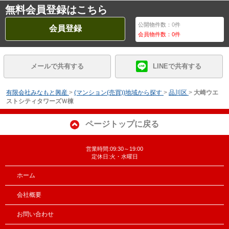
無料会員登録はこちら
公開物件数：
0
件
会員登録
会員物件数：
0
件
メールで共有する
LINEで共有する
有限会社みなもと興産
>
(マンション(売買))地域から探す
>
品川区
>
大崎ウエ
ストシティタワーズＷ棟
ページトップに戻る
営業時間:09:30～19:00
定休日:火・水曜日
ホーム
会社概要
お問い合わせ