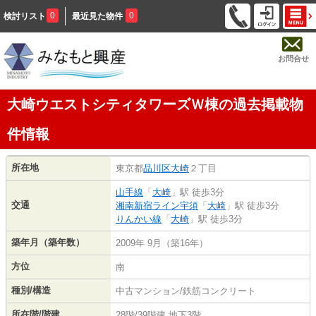
0
0
検討リスト
最近見た物件
お問合せ
大崎ウエストシティタワーズＷ棟の過去掲載物
件情報
所在地
東京都
品川区
大崎
２丁目
山手線
「
大崎
」駅 徒歩3分
交通
湘南新宿ライン宇須
「
大崎
」駅 徒歩3分
りんかい線
「
大崎
」駅 徒歩3分
築年月（築年数）
2009年 9月（築16年）
方位
南
種別/構造
中古マンション/鉄筋コンクリート
所在階/階建
28階/39階建 地下3階